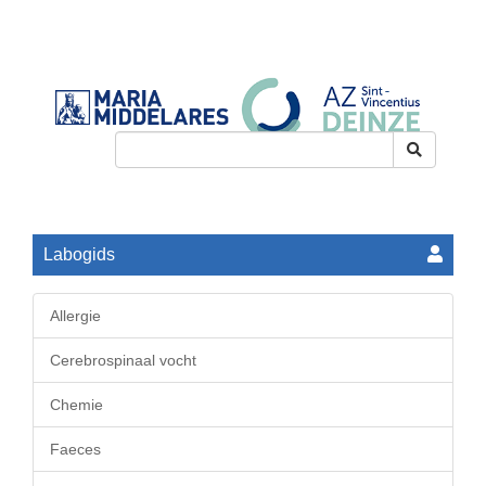
Toggle
navigation
Labogids
Allergie
Cerebrospinaal vocht
Chemie
Faeces