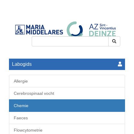
Toggle
navigation
Labogids
Allergie
Cerebrospinaal vocht
Chemie
Faeces
Flowcytometrie